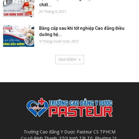
chất...
20 Tháng 4, 2021
Bằng cấp sau khi tốt nghiệp Cao đẳng Điều
dưỡng hệ...
4 Tháng mười một, 2021
Xem thêm
Trường Cao đẳng Y Dược Pasteur CS TPHCM
Cơ sở Bình Thạnh: 37/3 Ngô Tất Tố, Phường 21,