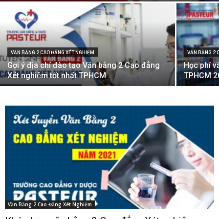
VĂN BẰNG 2 CAO ĐẲNG XÉT NGHIỆM
VĂN BẰNG 2 
Gợi ý địa chỉ đào tạo Văn bằng 2 Cao đẳng
Học phí 
Xét nghiệm tốt nhất TPHCM
TPHCM 201
Văn Bằng 2 Cao Đẳng Xét Nghiệm