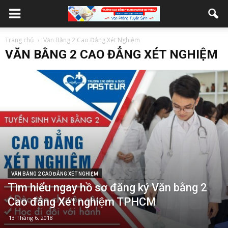
Trang chủ
Văn Bằng 2 Cao Đẳng Xét Nghiệm
VĂN BẰNG 2 CAO ĐẲNG XÉT NGHIỆM
VĂN BẰNG 2 CAO ĐẲNG XÉT NGHIỆM
Tìm hiểu ngay hồ sơ đăng ký Văn bằng 2
Cao đẳng Xét nghiệm TPHCM
13 Tháng 6, 2018