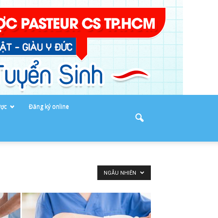
ược
Đăng ký online
NGẪU NHIÊN