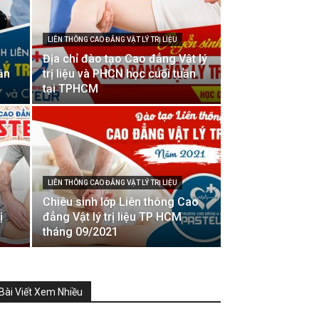
LIÊN THÔNG CAO ĐẲNG VẬT LÝ TRỊ LIỆU
Địa chỉ đào tạo Cao đẳng Vật lý
ần
trị liệu và PHCN học cuối tuần
tại TPHCM
LIÊN THÔNG CAO ĐẲNG VẬT LÝ TRỊ LIỆU
Chiêu sinh lớp Liên thông Cao
ị
đẳng Vật lý trị liệu TP HCM
tháng 09/2021
Bài Viết Xem Nhiều