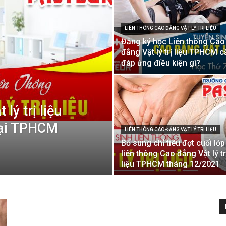
LIÊN THÔNG CAO ĐẲNG VẬT LÝ TRỊ LIỆU
Y
Đăng ký học Liên thông Cao
đẳng Vật lý trị liệu TPHCM c
đáp ứng điều kiện gì?
Dược
lý trị liệu
tại TPHCM
LIÊN THÔNG CAO ĐẲNG VẬT LÝ TRỊ LIỆU
Bổ sung chỉ tiêu đợt cuối lớp
liên thông Cao đẳng Vật lý tr
liệu TPHCM tháng 12/2021
Sài