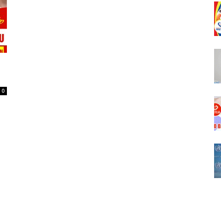
Gòn
ị
Tuyển
0
Sinh