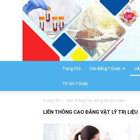
Trang Chủ
Cao Đẳng Y Dược
Li
Tin tức Y Dược
Trang chủ
Liên thông Cao đẳng Vật lý trị liệu
LIÊN THÔNG CAO ĐẲNG VẬT LÝ TRỊ LIỆU