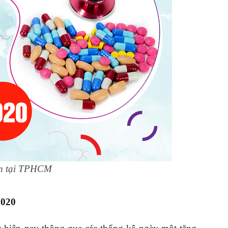
Gòn
Tuyển
Sinh
ín tại TPHCM
2020