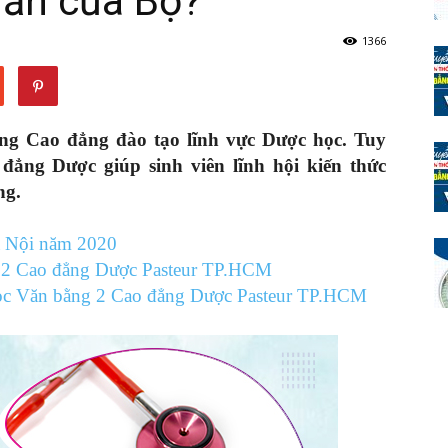
uẩn của Bộ?
1366
Y
ờng Cao đẳng đào tạo lĩnh vực Dược học. Tuy
 đẳng Dược giúp sinh viên lĩnh hội kiến thức
ng.
Dược
à Nội năm 2020
g 2 Cao đẳng Dược Pasteur TP.HCM
ọc Văn bằng 2 Cao đẳng Dược Pasteur TP.HCM
Sài