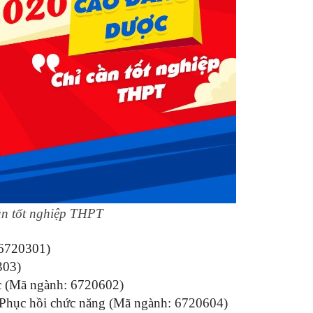
ần tốt nghiệp THPT
6720301)
303)
c (Mã ngành: 6720602)
à Phục hồi chức năng (Mã ngành: 6720604)