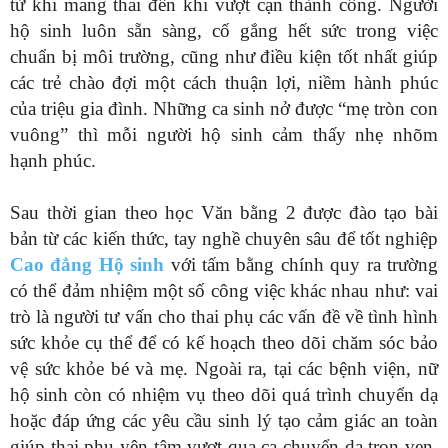
từ khi mang thai đến khi vượt cạn thành công. Người
hộ sinh luôn sẵn sàng, cố gắng hết sức trong việc
chuẩn bị môi trường, cũng như điều kiện tốt nhất giúp
các trẻ chào đợi một cách thuận lợi, niềm hành phúc
của triệu gia đình. Những ca sinh nở được “mẹ tròn con
vuông” thì mỗi người hộ sinh cảm thấy nhẹ nhõm
hạnh phúc.
Sau thời gian theo học Văn bằng 2 được đào tạo bài
bản từ các kiến thức, tay nghề chuyên sâu để tốt nghiệp
Cao đẳng Hộ sinh
với tấm bằng chính quy ra trường
có thể đảm nhiệm một số công việc khác nhau như: vai
trò là người tư vấn cho thai phụ các vấn đề về tình hình
sức khỏe cụ thể để có kế hoạch theo dõi chăm sóc bảo
vệ sức khỏe bé và mẹ. Ngoài ra, tại các bệnh viện, nữ
hộ sinh còn có nhiệm vụ theo dõi quá trình chuyển dạ
hoặc đáp ứng các yêu cầu sinh lý tạo cảm giác an toàn
giúp thai phụ yên tâm vượt qua ca chuyển dạ trọn vẹn,