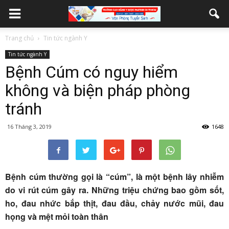
Trang chủ
Tin tức ngành Y
Tin tức ngành Y
Bệnh Cúm có nguy hiểm
không và biện pháp phòng
tránh
16 Tháng 3, 2019
1648
Bệnh cúm thường gọi là “cúm”, là một bệnh lây nhiễm
do vi rút cúm gây ra. Những triệu chứng bao gồm sốt,
ho, đau nhức bắp thịt, đau đầu, chảy nước mũi, đau
họng và mệt mỏi toàn thân