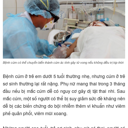
Bệnh cúm có thể chuyển biến thành cúm ác tính gây tử vong nếu không điều trị kịp thời
Bệnh cúm ở trẻ em dưới 5 tuổi thường nhẹ, nhưng cúm ở trẻ
sơ sinh thường lại rất nặng. Phụ nữ mang thai trong 3 tháng
đầu nếu bị mắc cúm dễ có nguy cơ gây dị tật thai nhi. Sau
mắc cúm, một số người có thể bị suy giảm sức đề kháng nên
dễ bị các biến chứng do bội nhiễm thêm vi khuẩn như viêm
phế quản phổi, viêm mũi xoang.