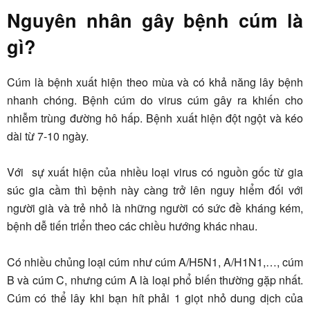
Nguyên nhân gây bệnh cúm là
gì?
Cúm là bệnh xuất hiện theo mùa và có khả năng lây bệnh
nhanh chóng. Bệnh cúm do virus cúm gây ra khiến cho
nhiễm trùng đường hô hấp. Bệnh xuất hiện đột ngột và kéo
dài từ 7-10 ngày.
Với sự xuất hiện của nhiều loại virus có nguồn gốc từ gia
súc gia cầm thì bệnh này càng trở lên nguy hiểm đối với
người già và trẻ nhỏ là những người có sức đề kháng kém,
bệnh dễ tiến triển theo các chiều hướng khác nhau.
Có nhiều chủng loại cúm như cúm A/H5N1, A/H1N1,…, cúm
B và cúm C, nhưng cúm A là loại phổ biến thường gặp nhất.
Cúm có thể lây khi bạn hít phải 1 giọt nhỏ dung dịch của