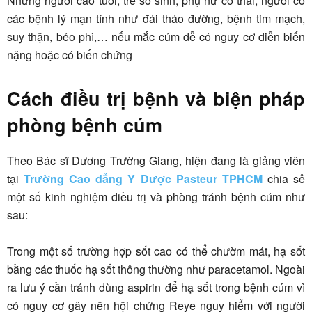
Những người cao tuổi, trẻ sơ sinh, phụ nữ có thai, người có
các bệnh lý mạn tính như đái tháo đường, bệnh tim mạch,
suy thận, béo phì,… nếu mắc cúm dễ có nguy cơ diễn biến
nặng hoặc có biến chứng
Cách điều trị bệnh và biện pháp
phòng bệnh cúm
Theo Bác sĩ Dương Trường Giang, hiện đang là giảng viên
tại
Trường Cao đẳng Y Dược Pasteur TPHCM
chia sẻ
một số kinh nghiệm điều trị và phòng tránh bệnh cúm như
sau:
Trong một số trường hợp sốt cao có thể chườm mát, hạ sốt
bằng các thuốc hạ sốt thông thường như paracetamol. Ngoài
ra lưu ý cần tránh dùng aspirin để hạ sốt trong bệnh cúm vì
có nguy cơ gây nên hội chứng Reye nguy hiểm với người