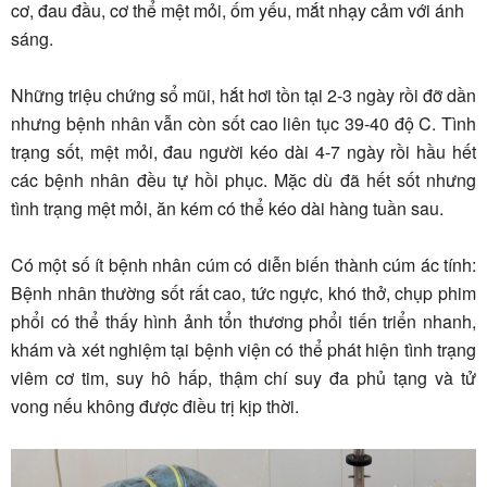
cơ, đau đầu, cơ thể mệt mỏi, ốm yếu, mắt nhạy cảm với ánh
sáng.
Những triệu chứng sổ mũi, hắt hơi tồn tại 2-3 ngày rồi đỡ dần
nhưng bệnh nhân vẫn còn sốt cao liên tục 39-40 độ C. Tình
trạng sốt, mệt mỏi, đau người kéo dài 4-7 ngày rồi hầu hết
các bệnh nhân đều tự hồi phục. Mặc dù đã hết sốt nhưng
tình trạng mệt mỏi, ăn kém có thể kéo dài hàng tuần sau.
Có một số ít bệnh nhân cúm có diễn biến thành cúm ác tính:
Bệnh nhân thường sốt rất cao, tức ngực, khó thở, chụp phim
phổi có thể thấy hình ảnh tổn thương phổi tiến triển nhanh,
khám và xét nghiệm tại bệnh viện có thể phát hiện tình trạng
viêm cơ tim, suy hô hấp, thậm chí suy đa phủ tạng và tử
vong nếu không được điều trị kịp thời.